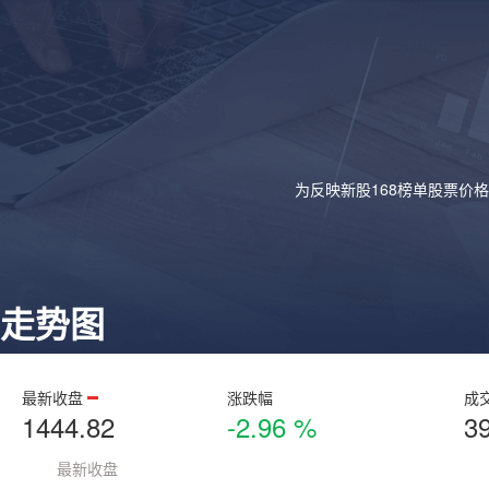
为反映新股168榜单股票价
走势图
最新收盘
涨跌幅
成
1444.82
-2.96 %
3