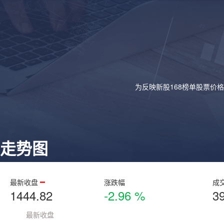
为反映新股168榜单股票价
走势图
最新收盘
涨跌幅
成
1444.82
-2.96 %
3