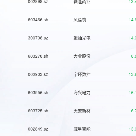
002898.sz
赛隆药业
13.
603466.sh
风语筑
14.
300708.sz
聚灿光电
14.
603278.sh
大业股份
8.
002903.sz
宇环数控
13.
603556.sh
海兴电力
16.
603725.sh
天安新材
6.
002849.sz
威星智能
13.