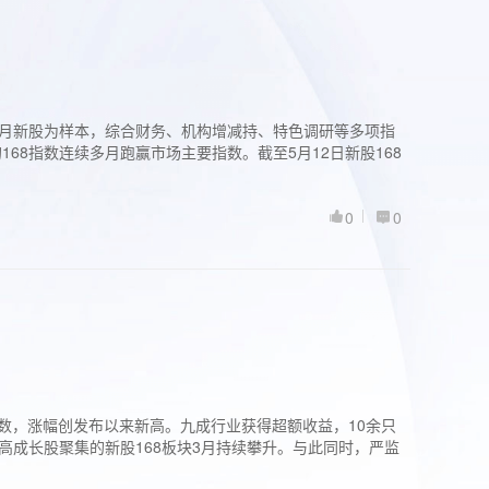
过3个月新股为样本，综合财务、机构增减持、特色调研等多项指
68指数连续多月跑赢市场主要指数。截至5月12日新股168
0
0
股指数，涨幅创发布以来新高。九成行业获得超额收益，10余只
高成长股聚集的新股168板块3月持续攀升。与此同时，严监