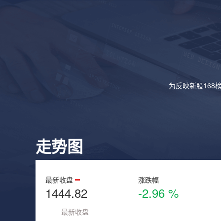
为反映新股168
走势图
最新收盘
涨跌幅
1444.82
-2.96 %