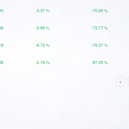
93
-3.37 %
-70.29 %
06
-5.89 %
-73.77 %
18
-6.73 %
-79.27 %
88
-2.76 %
-87.35 %
«