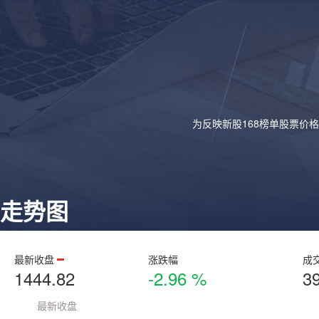
为反映新股168榜单股票价
走势图
最新收盘
涨跌幅
成
1444.82
-2.96 %
3