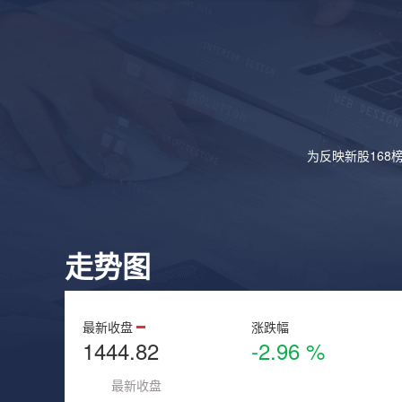
为反映新股168
走势图
最新收盘
涨跌幅
1444.82
-2.96 %