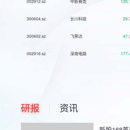
002912.sz
中新赛克
135.
300604.sz
长川科技
29.
300602.sz
飞荣达
47.
002916.sz
深南电路
177.
研报
资讯
新股168