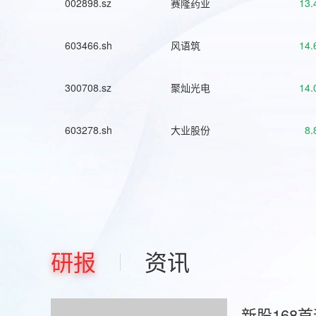
002898.sz
赛隆药业
13.
603466.sh
风语筑
14.
300708.sz
聚灿光电
14.
603278.sh
大业股份
8.
研报
资讯
新股168