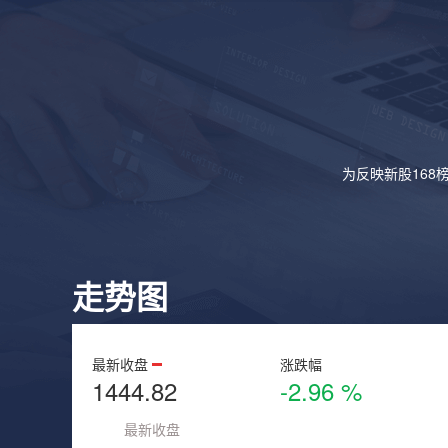
为反映新股168
走势图
最新收盘
涨跌幅
1444.82
-2.96 %