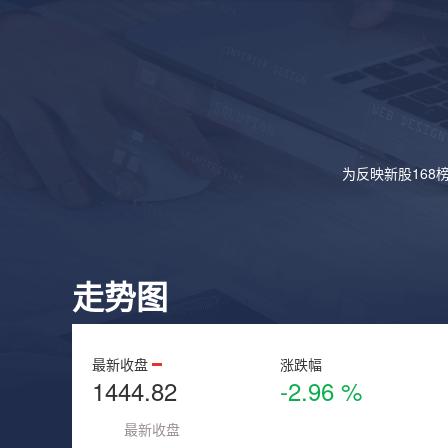
为反映新股168
走势图
最新收盘
涨跌幅
1444.82
-2.96 %