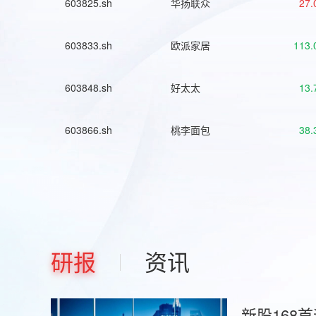
603825.sh
华扬联众
27.
603833.sh
欧派家居
113.
603848.sh
好太太
13.
603866.sh
桃李面包
38.
研报
资讯
新股168