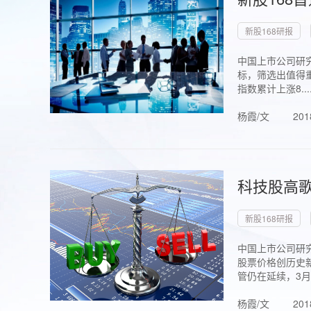
新股168研报
中国上市公司研究
标，筛选出值得重
指数累计上涨8...
杨霞/文
201
科技股高歌
新股168研报
中国上市公司研究
股票价格创历史新
管仍在延续，3月1.
杨霞/文
201