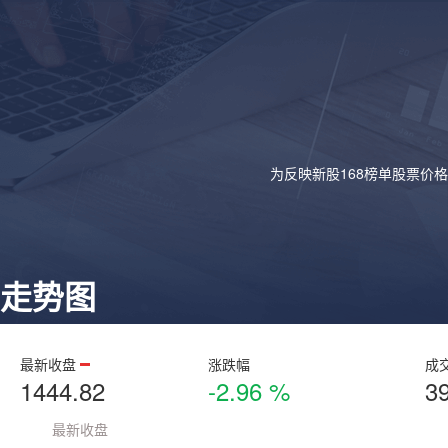
为反映新股168榜单股票价
走势图
最新收盘
涨跌幅
成
1444.82
-2.96 %
3