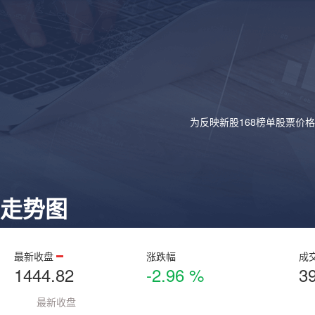
为反映新股168榜单股票价
走势图
最新收盘
涨跌幅
成
1444.82
-2.96 %
3