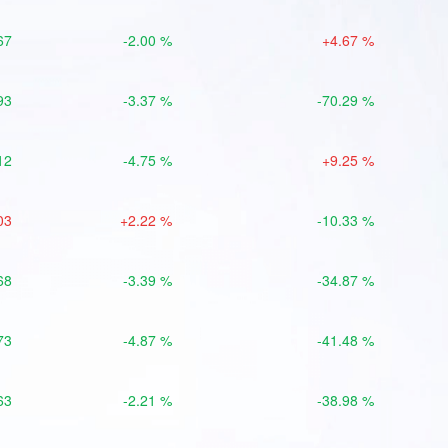
67
-2.00 %
+4.67 %
93
-3.37 %
-70.29 %
12
-4.75 %
+9.25 %
03
+2.22 %
-10.33 %
68
-3.39 %
-34.87 %
73
-4.87 %
-41.48 %
63
-2.21 %
-38.98 %