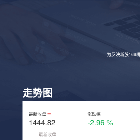
为反映新股168
走势图
最新收盘
涨跌幅
1444.82
-2.96 %