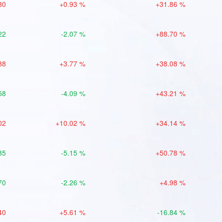
80
+0.93 %
+31.86 %
22
-2.07 %
+88.70 %
88
+3.77 %
+38.08 %
58
-4.09 %
+43.21 %
02
+10.02 %
+34.14 %
85
-5.15 %
+50.78 %
70
-2.26 %
+4.98 %
40
+5.61 %
-16.84 %