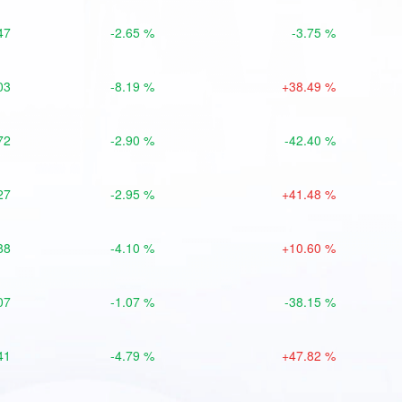
47
-2.65 %
-3.75 %
03
-8.19 %
+38.49 %
72
-2.90 %
-42.40 %
27
-2.95 %
+41.48 %
88
-4.10 %
+10.60 %
07
-1.07 %
-38.15 %
41
-4.79 %
+47.82 %