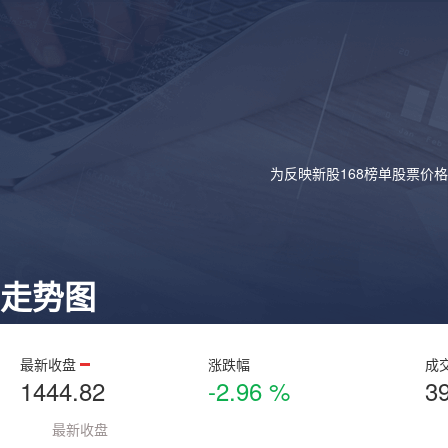
为反映新股168榜单股票价
走势图
最新收盘
涨跌幅
成
1444.82
-2.96 %
3