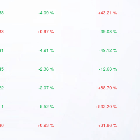
58
-4.09 %
+43.21 %
63
+0.97 %
-39.03 %
31
-4.91 %
-49.12 %
45
-2.36 %
-12.63 %
22
-2.07 %
+88.70 %
11
-5.52 %
+532.20 %
80
+0.93 %
+31.86 %