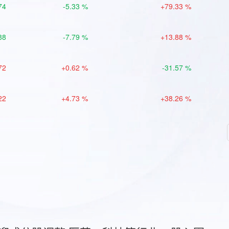
74
-5.33 %
+79.33 %
88
-7.79 %
+13.88 %
72
+0.62 %
-31.57 %
22
+4.73 %
+38.26 %