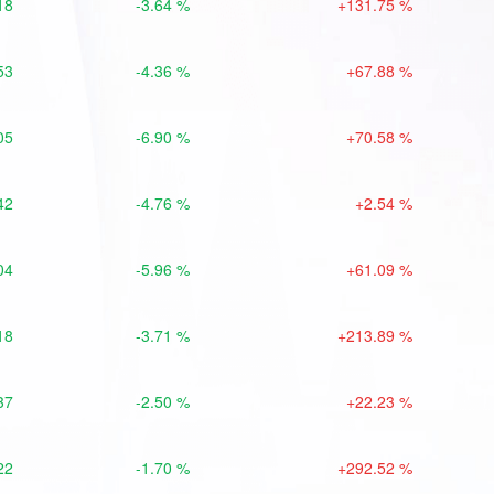
18
-3.64 %
+131.75 %
53
-4.36 %
+67.88 %
05
-6.90 %
+70.58 %
42
-4.76 %
+2.54 %
04
-5.96 %
+61.09 %
18
-3.71 %
+213.89 %
37
-2.50 %
+22.23 %
22
-1.70 %
+292.52 %