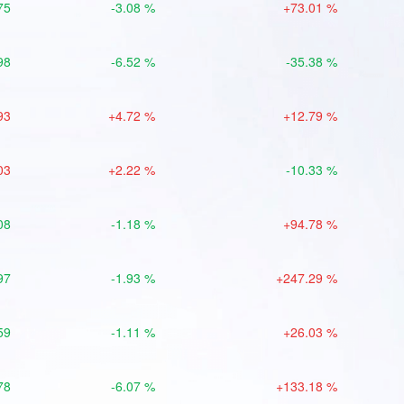
75
-3.08 %
+73.01 %
98
-6.52 %
-35.38 %
93
+4.72 %
+12.79 %
03
+2.22 %
-10.33 %
08
-1.18 %
+94.78 %
97
-1.93 %
+247.29 %
59
-1.11 %
+26.03 %
78
-6.07 %
+133.18 %