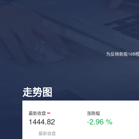
为反映新股168
走势图
最新收盘
涨跌幅
1444.82
-2.96 %