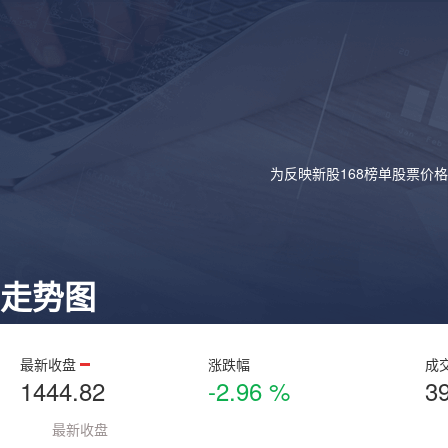
为反映新股168榜单股票价
走势图
最新收盘
涨跌幅
成
1444.82
-2.96 %
3