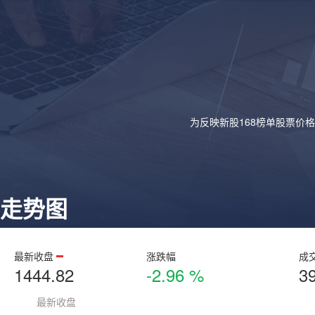
为反映新股168榜单股票价
走势图
最新收盘
涨跌幅
成
1444.82
-2.96 %
3