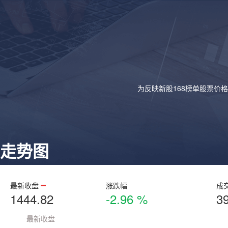
为反映新股168榜单股票价
走势图
最新收盘
涨跌幅
成
1444.82
-2.96 %
3