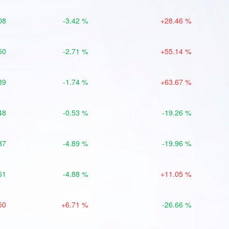
08
-3.42 %
+28.46 %
50
-2.71 %
+55.14 %
89
-1.74 %
+63.67 %
48
-0.53 %
-19.26 %
87
-4.89 %
-19.96 %
61
-4.88 %
+11.05 %
50
+6.71 %
-26.66 %