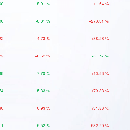
00
-5.01 %
+1.64 %
00
-8.81 %
+273.31 %
22
+4.73 %
+38.26 %
72
+0.62 %
-31.57 %
88
-7.79 %
+13.88 %
74
-5.33 %
+79.33 %
80
+0.93 %
+31.86 %
11
-5.52 %
+532.20 %