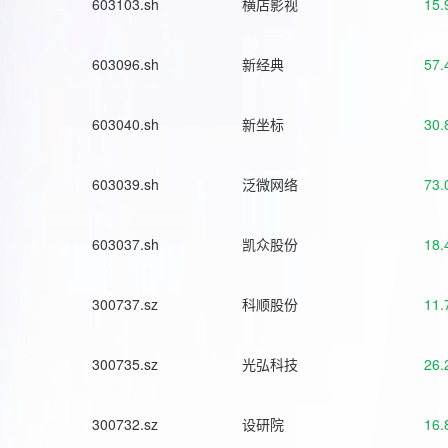
603103.sh
横店影视
15.
603096.sh
新经典
57.
603040.sh
新坐标
30.
603039.sh
泛微网络
73.
603037.sh
凯众股份
18.
300737.sz
科顺股份
11.
300735.sz
光弘科技
26.
300732.sz
设研院
16.