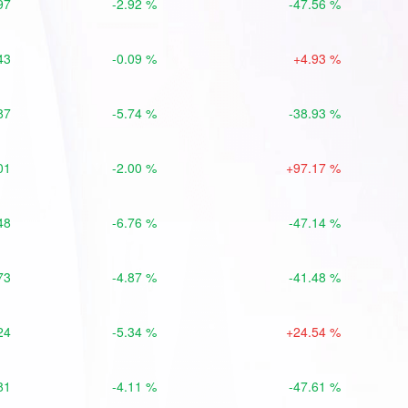
97
-2.92 %
-47.56 %
43
-0.09 %
+4.93 %
87
-5.74 %
-38.93 %
01
-2.00 %
+97.17 %
48
-6.76 %
-47.14 %
73
-4.87 %
-41.48 %
24
-5.34 %
+24.54 %
81
-4.11 %
-47.61 %