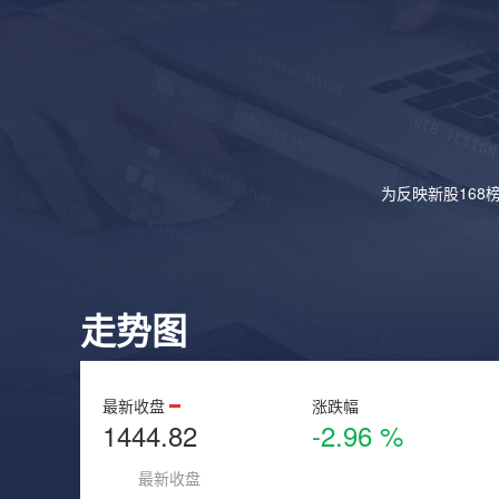
为反映新股168
走势图
最新收盘
涨跌幅
1444.82
-2.96 %