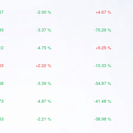
67
-2.00 %
+4.67 %
93
-3.37 %
-70.29 %
12
-4.75 %
+9.25 %
03
+2.22 %
-10.33 %
68
-3.39 %
-34.87 %
73
-4.87 %
-41.48 %
63
-2.21 %
-38.98 %