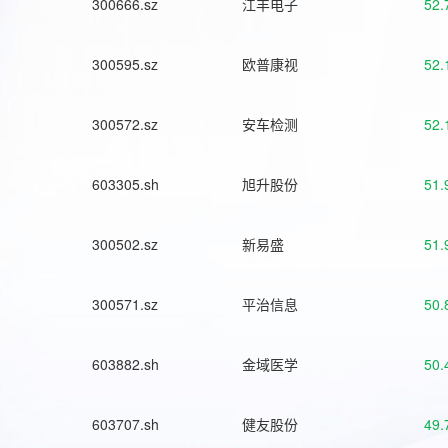
300666.sz
江丰电子
52.
300595.sz
欧普康视
52.
300572.sz
安车检测
52.
603305.sh
旭升股份
51.
300502.sz
新易盛
51.
300571.sz
平治信息
50.
603882.sh
金域医学
50.
603707.sh
健友股份
49.