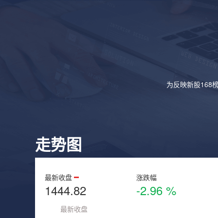
为反映新股168
走势图
最新收盘
涨跌幅
1444.82
-2.96 %