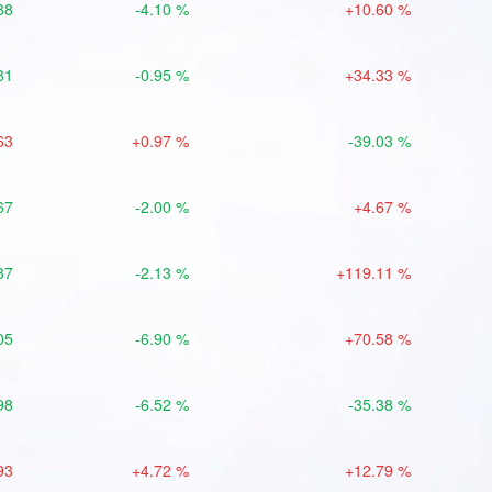
88
-4.10 %
+10.60 %
81
-0.95 %
+34.33 %
63
+0.97 %
-39.03 %
67
-2.00 %
+4.67 %
37
-2.13 %
+119.11 %
05
-6.90 %
+70.58 %
98
-6.52 %
-35.38 %
93
+4.72 %
+12.79 %