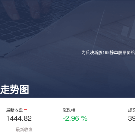
为反映新股168榜单股票价
走势图
最新收盘
涨跌幅
成
1444.82
-2.96 %
3