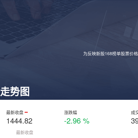
为反映新股168榜单股票价
走势图
最新收盘
涨跌幅
成
1444.82
-2.96 %
3