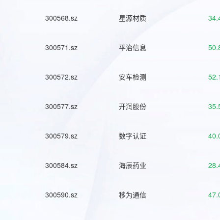
300568.sz
星源材质
34.
300571.sz
平治信息
50.
300572.sz
安车检测
52.
300577.sz
开润股份
35.
300579.sz
数字认证
40.
300584.sz
海辰药业
28.
300590.sz
移为通信
47.