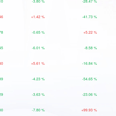
10
-3.80 %
-28.47 %
46
+1.42 %
-41.73 %
78
-0.65 %
+5.22 %
45
-6.01 %
-8.58 %
40
+5.61 %
-16.84 %
39
-4.23 %
-54.65 %
29
-3.63 %
-23.06 %
00
-7.80 %
+99.93 %