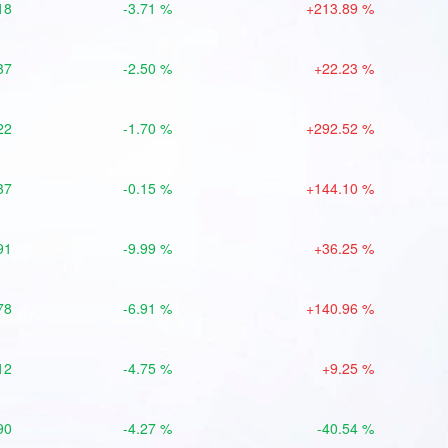
18
-3.71 %
+213.89 %
37
-2.50 %
+22.23 %
22
-1.70 %
+292.52 %
37
-0.15 %
+144.10 %
91
-9.99 %
+36.25 %
78
-6.91 %
+140.96 %
12
-4.75 %
+9.25 %
90
-4.27 %
-40.54 %