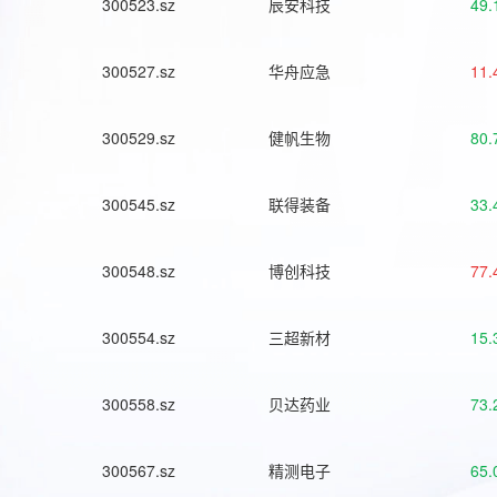
300523.sz
辰安科技
49.
300527.sz
华舟应急
11.
300529.sz
健帆生物
80.
300545.sz
联得装备
33.
300548.sz
博创科技
77.
300554.sz
三超新材
15.
300558.sz
贝达药业
73.
300567.sz
精测电子
65.