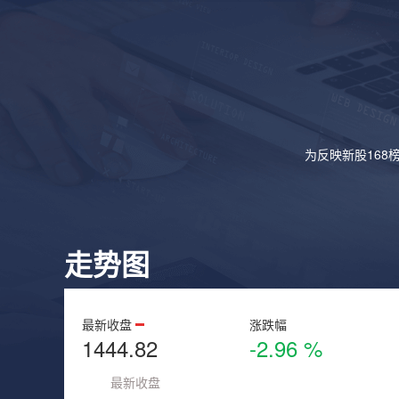
为反映新股168
走势图
最新收盘
涨跌幅
1444.82
-2.96 %