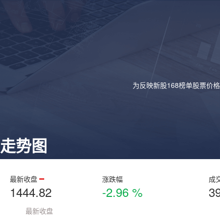
为反映新股168榜单股票价
走势图
最新收盘
涨跌幅
成
1444.82
-2.96 %
3