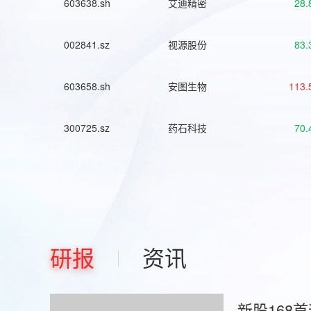
603638.sh
艾迪精密
28.
002841.sz
视源股份
83.
603658.sh
安图生物
113.
300725.sz
药石科技
70.
研报
资讯
新股168