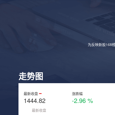
为反映新股168
走势图
最新收盘
涨跌幅
1444.82
-2.96 %