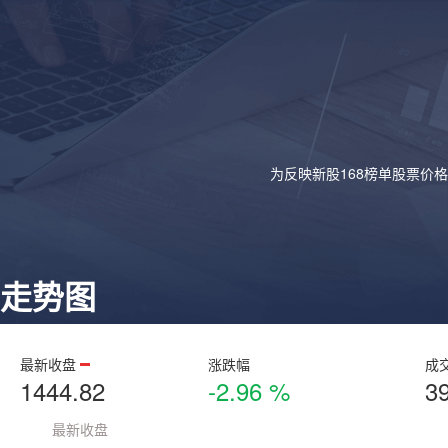
为反映新股168榜单股票价
走势图
最新收盘
涨跌幅
成
1444.82
-2.96 %
3