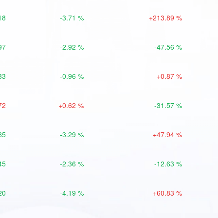
18
-3.71 %
+213.89 %
97
-2.92 %
-47.56 %
33
-0.96 %
+0.87 %
72
+0.62 %
-31.57 %
65
-3.29 %
+47.94 %
45
-2.36 %
-12.63 %
20
-4.19 %
+60.83 %