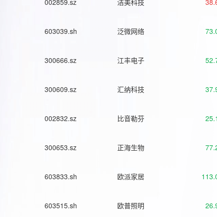
002859.sz
洁美科技
38.
603039.sh
泛微网络
73.
300666.sz
江丰电子
52.
300609.sz
汇纳科技
37.
002832.sz
比音勒芬
25.
300653.sz
正海生物
77.
603833.sh
欧派家居
113.
603515.sh
欧普照明
26.