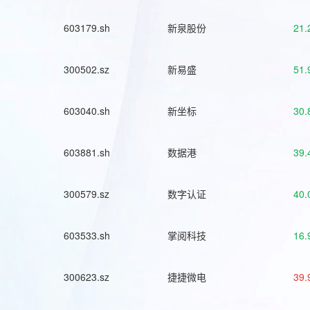
603179.sh
新泉股份
21.
300502.sz
新易盛
51.
603040.sh
新坐标
30.
603881.sh
数据港
39.
300579.sz
数字认证
40.
603533.sh
掌阅科技
16.
300623.sz
捷捷微电
39.