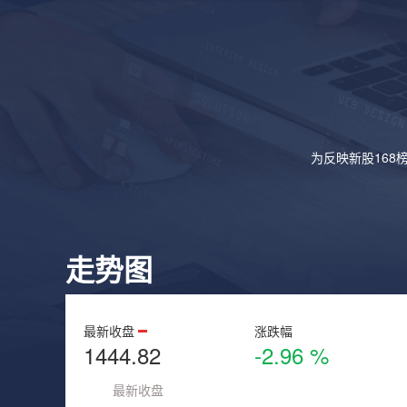
为反映新股168
走势图
最新收盘
涨跌幅
1444.82
-2.96 %