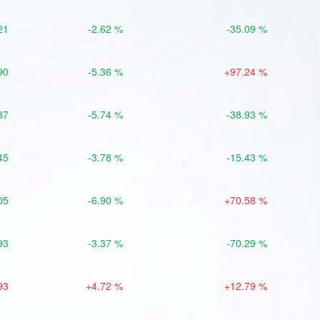
21
-2.62 %
-35.09 %
90
-5.36 %
+97.24 %
87
-5.74 %
-38.93 %
45
-3.78 %
-15.43 %
05
-6.90 %
+70.58 %
93
-3.37 %
-70.29 %
93
+4.72 %
+12.79 %