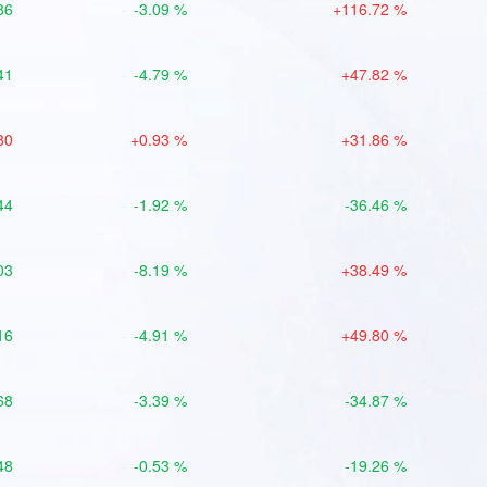
86
-3.09 %
+116.72 %
41
-4.79 %
+47.82 %
80
+0.93 %
+31.86 %
44
-1.92 %
-36.46 %
03
-8.19 %
+38.49 %
16
-4.91 %
+49.80 %
68
-3.39 %
-34.87 %
48
-0.53 %
-19.26 %