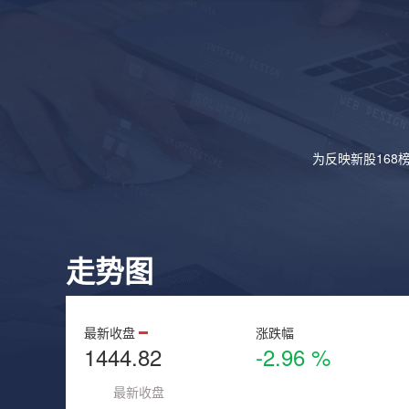
为反映新股168
走势图
最新收盘
涨跌幅
1444.82
-2.96 %