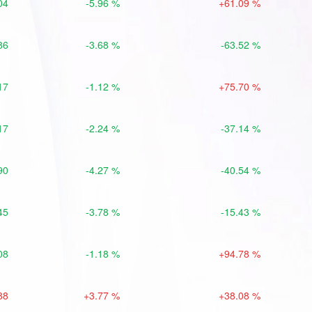
04
-5.96 %
+61.09 %
86
-3.68 %
-63.52 %
17
-1.12 %
+75.70 %
17
-2.24 %
-37.14 %
90
-4.27 %
-40.54 %
45
-3.78 %
-15.43 %
08
-1.18 %
+94.78 %
88
+3.77 %
+38.08 %