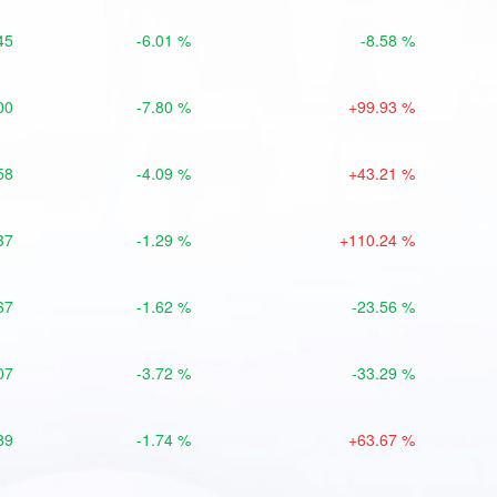
45
-6.01 %
-8.58 %
00
-7.80 %
+99.93 %
58
-4.09 %
+43.21 %
37
-1.29 %
+110.24 %
67
-1.62 %
-23.56 %
07
-3.72 %
-33.29 %
89
-1.74 %
+63.67 %