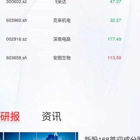
300602.sz
飞荣达
47.37
603960.sh
克来机电
32.27
002916.sz
深南电路
177.49
603658.sh
安图生物
113.50
研报
资讯
新股168首迎成分