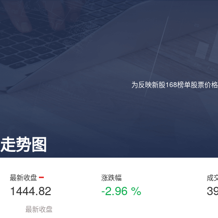
为反映新股168榜单股票价
走势图
最新收盘
涨跌幅
成
1444.82
-2.96 %
3