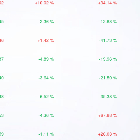
02
+10.02 %
+34.14 %
45
-2.36 %
-12.63 %
46
+1.42 %
-41.73 %
87
-4.89 %
-19.96 %
40
-3.64 %
-21.50 %
98
-6.52 %
-35.38 %
53
-4.36 %
+67.88 %
59
-1.11 %
+26.03 %