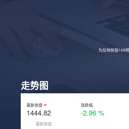
为反映新股168
走势图
最新收盘
涨跌幅
1444.82
-2.96 %