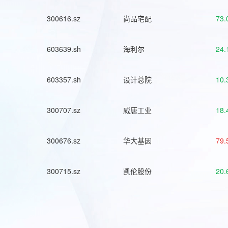
300616.sz
尚品宅配
73.
603639.sh
海利尔
24.
603357.sh
设计总院
10.
300707.sz
威唐工业
18.
300676.sz
华大基因
79.
300715.sz
凯伦股份
20.