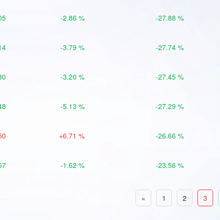
05
-2.86 %
-27.88 %
14
-3.79 %
-27.74 %
30
-3.20 %
-27.45 %
48
-5.13 %
-27.29 %
50
+6.71 %
-26.66 %
67
-1.62 %
-23.56 %
«
1
2
3