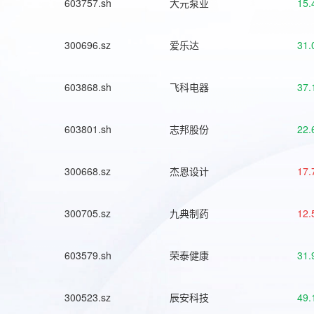
603757.sh
大元泵业
15.
300696.sz
爱乐达
31.
603868.sh
飞科电器
37.
603801.sh
志邦股份
22.
300668.sz
杰恩设计
17.
300705.sz
九典制药
12.
603579.sh
荣泰健康
31.
300523.sz
辰安科技
49.