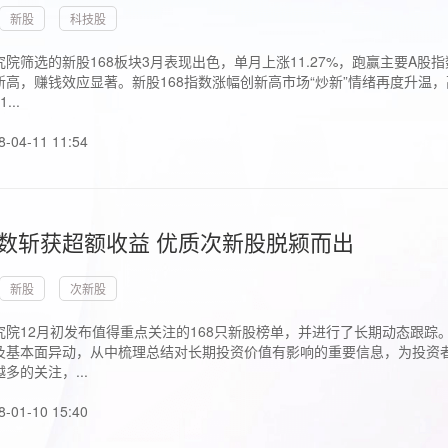
新股
科技股
院筛选的新股168板块3月表现出色，单月上涨11.27%，跑赢主要A
高，赚钱效应显著。新股168指数涨幅创新高市场“炒新”情绪再度升温，
..
8-04-11 11:54
指数斩获超额收益 优质次新股脱颍而出
新股
次新股
究院12月初发布值得重点关注的168只新股榜单，并进行了长期动态跟踪
及基本面异动，从中梳理总结对长期投资价值有影响的重要信息，为投资者
多的关注，...
8-01-10 15:40