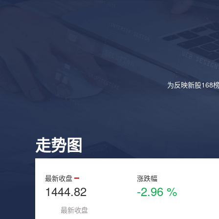
为反映新股168
走势图
最新收盘
涨跌幅
1444.82
-2.96 %