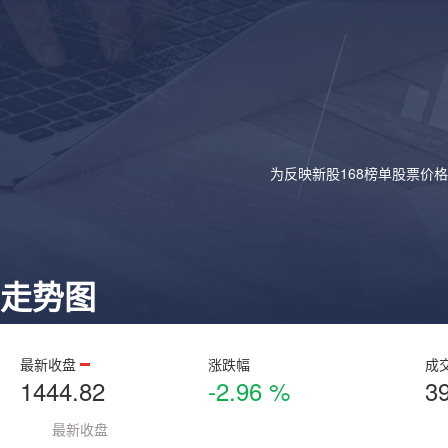
为反映新股168榜单股票价
走势图
最新收盘
涨跌幅
成
1444.82
-2.96 %
3