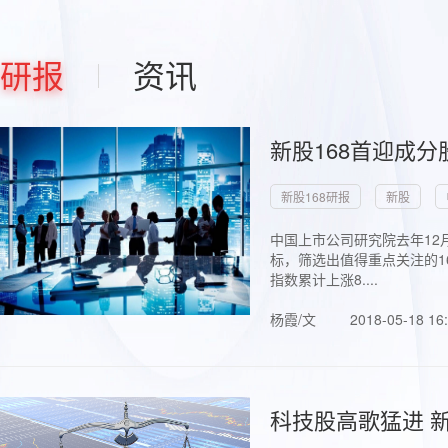
研报
资讯
新股168首迎成分
新股168研报
新股
中国上市公司研究院去年12
标，筛选出值得重点关注的1
指数累计上涨8....
杨霞/文
2018-05-18 16
科技股高歌猛进 新