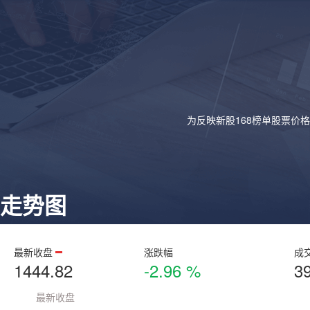
为反映新股168榜单股票价
走势图
最新收盘
涨跌幅
成
1444.82
-2.96 %
3