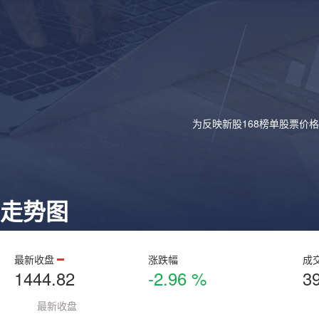
为反映新股168榜单股票价
走势图
最新收盘
涨跌幅
成
1444.82
-2.96 %
3