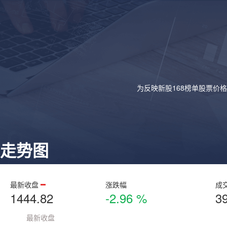
为反映新股168榜单股票价
走势图
最新收盘
涨跌幅
成
1444.82
-2.96 %
3