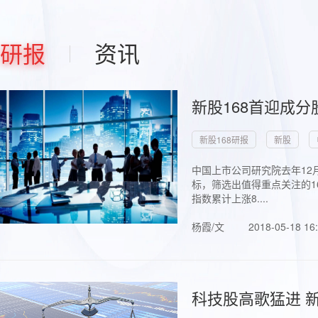
研报
资讯
新股168首迎成分
新股168研报
新股
中国上市公司研究院去年12
标，筛选出值得重点关注的1
指数累计上涨8....
杨霞/文
2018-05-18 16
科技股高歌猛进 新