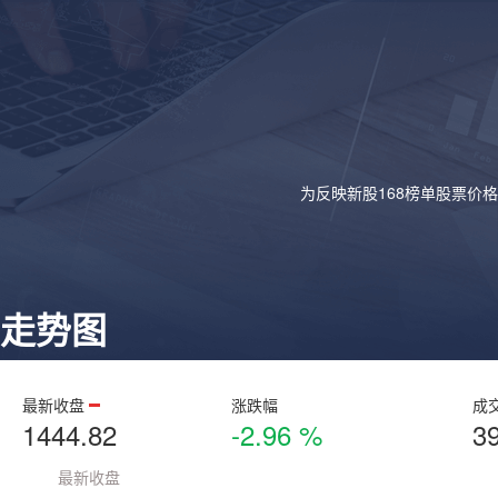
为反映新股168榜单股票价
走势图
最新收盘
涨跌幅
成
1444.82
-2.96 %
3