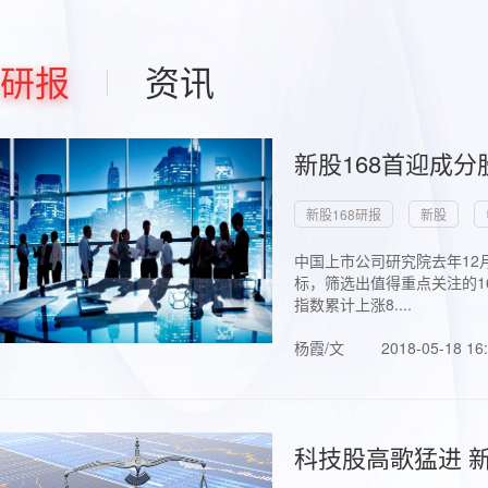
研报
资讯
新股168首迎成分
新股168研报
新股
中国上市公司研究院去年12
标，筛选出值得重点关注的1
指数累计上涨8....
杨霞/文
2018-05-18 16
科技股高歌猛进 新