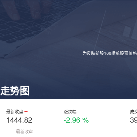
为反映新股168榜单股票价
走势图
最新收盘
涨跌幅
成
1444.82
-2.96 %
3