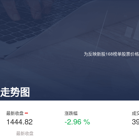
为反映新股168榜单股票价
走势图
最新收盘
涨跌幅
成
1444.82
-2.96 %
3