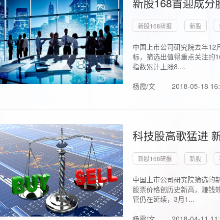
新股168首迎成分
新股168研报
新股
中国上市公司研究院去年12
标，筛选出值得重点关注的1
指数累计上涨8....
杨霞/文
2018-05-18 16
科技股高歌猛进 新
新股168研报
新股
中国上市公司研究院筛选的新
股票价格创历史新高，赚钱效
管仍在延续，3月1...
杨霞/文
2018-04-11 11