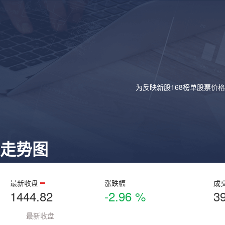
为反映新股168榜单股票价
走势图
最新收盘
涨跌幅
成
1444.82
-2.96 %
3