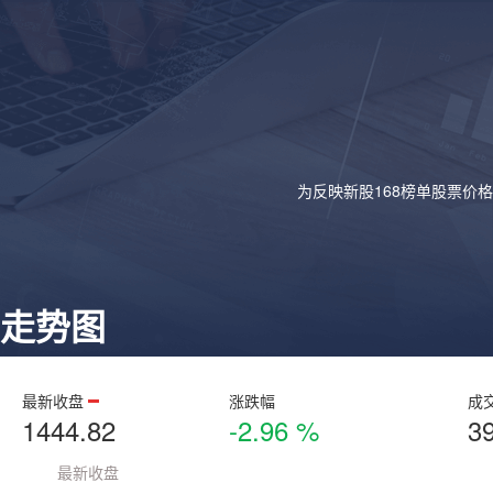
为反映新股168榜单股票价
走势图
最新收盘
涨跌幅
成
1444.82
-2.96 %
3