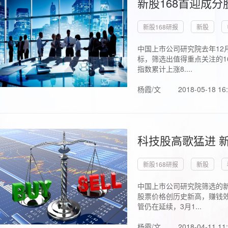
新股168首迎成分
新股168研报
新股
中国上市公司研究院去年12
标，筛选出值得重点关注的1
指数累计上涨8....
杨霞/文
2018-05-18 16
科技股高歌猛进 新
新股168研报
新股
中国上市公司研究院筛选的新
股票价格创历史新高，赚钱效
管仍在延续，3月1...
杨霞/文
2018-04-11 11