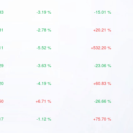
33
-3.19 %
-15.01 %
81
-2.78 %
+20.21 %
11
-5.52 %
+532.20 %
29
-3.63 %
-23.06 %
20
-4.19 %
+60.83 %
50
+6.71 %
-26.66 %
17
-1.12 %
+75.70 %