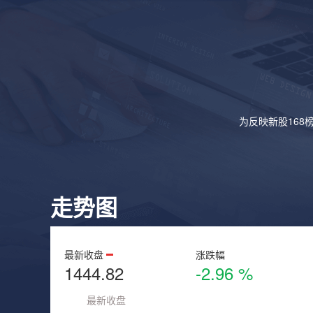
为反映新股168
走势图
最新收盘
涨跌幅
1444.82
-2.96 %