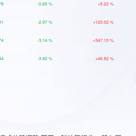
78
-0.65 %
+5.22 %
01
-2.97 %
+123.02 %
74
-3.14 %
+347.15 %
44
-3.82 %
+46.82 %