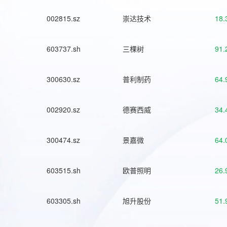
002815.sz
崇达技术
18.
603737.sh
三棵树
91.
300630.sz
普利制药
64.
002920.sz
德赛西威
34.
300474.sz
景嘉微
64.
603515.sh
欧普照明
26.
603305.sh
旭升股份
51.