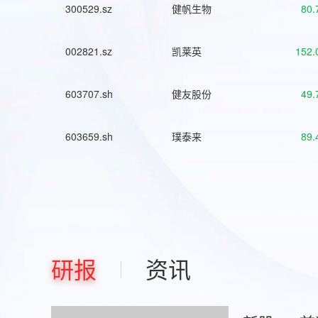
300529.sz
健帆生物
80.
002821.sz
凯莱英
152.
603707.sh
健友股份
49.
603659.sh
璞泰来
89.
研报
资讯