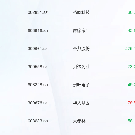
002831.sz
裕同科技
30.
603816.sh
顾家家居
45.
300661.sz
圣邦股份
275.
300558.sz
贝达药业
73.
603228.sh
景旺电子
49.
300676.sz
华大基因
79.
603233.sh
大参林
58.