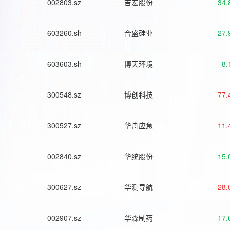
002803.sz
吉宏股份
34.
603260.sh
合盛硅业
27.
603603.sh
博天环境
8.
300548.sz
博创科技
77.
300527.sz
华舟应急
11.
002840.sz
华统股份
15.
300627.sz
华测导航
28.
002907.sz
华森制药
17.