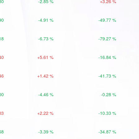
80
-2.85 %
+3.26 %
90
-4.91 %
-49.77 %
18
-6.73 %
-79.27 %
40
+5.61 %
-16.84 %
46
+1.42 %
-41.73 %
00
-4.46 %
-0.28 %
03
+2.22 %
-10.33 %
68
-3.39 %
-34.87 %