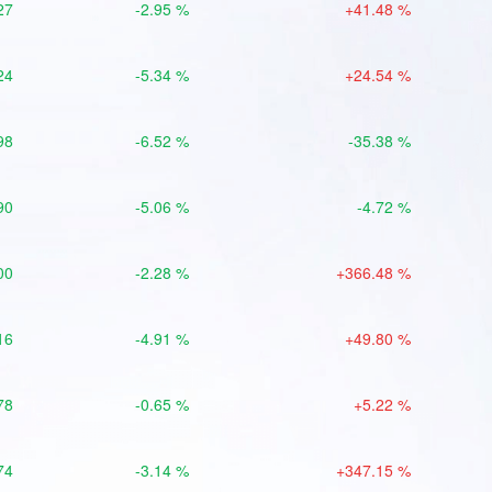
27
-2.95 %
+41.48 %
24
-5.34 %
+24.54 %
98
-6.52 %
-35.38 %
90
-5.06 %
-4.72 %
00
-2.28 %
+366.48 %
16
-4.91 %
+49.80 %
78
-0.65 %
+5.22 %
74
-3.14 %
+347.15 %