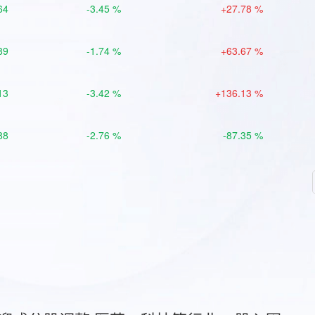
64
-3.45 %
+27.78 %
89
-1.74 %
+63.67 %
13
-3.42 %
+136.13 %
88
-2.76 %
-87.35 %