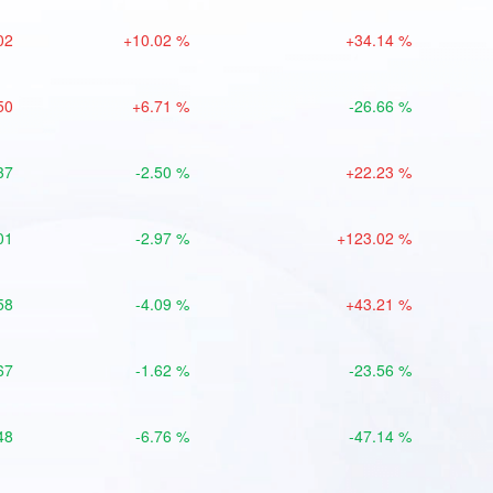
02
+10.02 %
+34.14 %
50
+6.71 %
-26.66 %
37
-2.50 %
+22.23 %
01
-2.97 %
+123.02 %
58
-4.09 %
+43.21 %
67
-1.62 %
-23.56 %
48
-6.76 %
-47.14 %