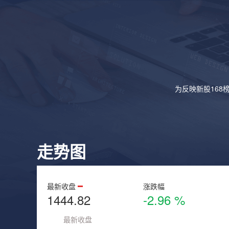
为反映新股168
走势图
最新收盘
涨跌幅
1444.82
-2.96 %