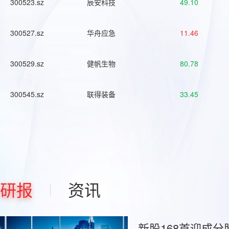
300523.sz
辰安科技
49.10
300527.sz
华舟应急
11.46
300529.sz
健帆生物
80.78
300545.sz
联得装备
33.45
研报
资讯
新股168首迎成分