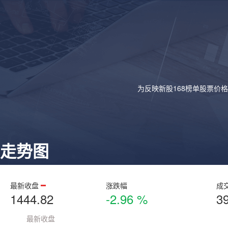
为反映新股168榜单股票价
走势图
最新收盘
涨跌幅
成
1444.82
-2.96 %
3