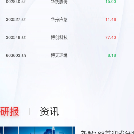
002840.sz
华统股份
15.00
300527.sz
华舟应急
11.46
300548.sz
博创科技
77.40
603603.sh
博天环境
8.18
研报
资讯
新股168首迎成分