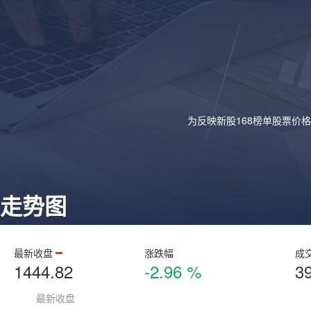
为反映新股168榜单股票价
走势图
最新收盘
涨跌幅
成
1444.82
-2.96 %
3