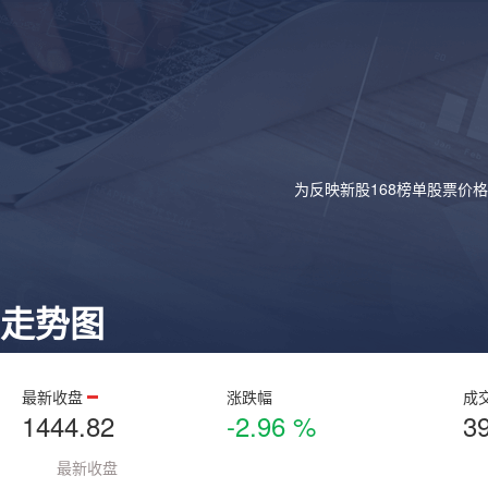
为反映新股168榜单股票价
走势图
最新收盘
涨跌幅
成
1444.82
-2.96 %
3