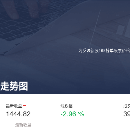
为反映新股168榜单股票价
走势图
最新收盘
涨跌幅
成
1444.82
-2.96 %
3