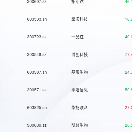
300607.sz
拓斯达
46.
603533.sh
掌阅科技
16.
300723.sz
一品红
40.
300548.sz
博创科技
77.
603387.sh
基蛋生物
24.
300571.sz
平治信息
50.
603825.sh
华扬联众
27.
300639.sz
凯普生物
28.