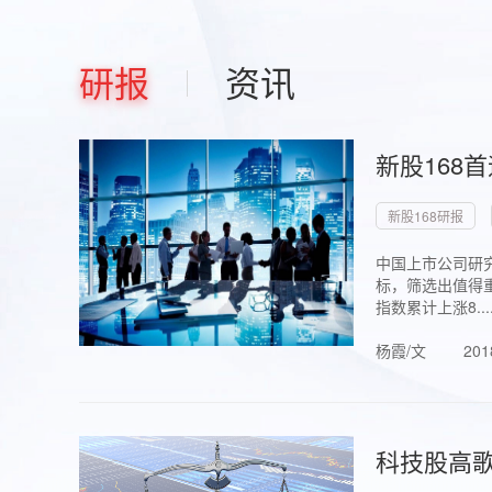
研报
资讯
新股168
新股168研报
中国上市公司研究
标，筛选出值得重
指数累计上涨8...
杨霞/文
201
科技股高歌