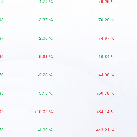
12
-4.75 %
+9.25 %
93
-3.37 %
-70.29 %
67
-2.00 %
+4.67 %
40
+5.61 %
-16.84 %
70
-2.26 %
+4.98 %
85
-5.15 %
+50.78 %
02
+10.02 %
+34.14 %
58
-4.09 %
+43.21 %