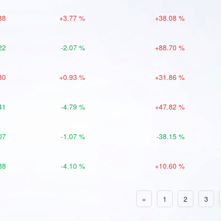
88
+3.77 %
+38.08 %
22
-2.07 %
+88.70 %
80
+0.93 %
+31.86 %
41
-4.79 %
+47.82 %
07
-1.07 %
-38.15 %
88
-4.10 %
+10.60 %
«
1
2
3