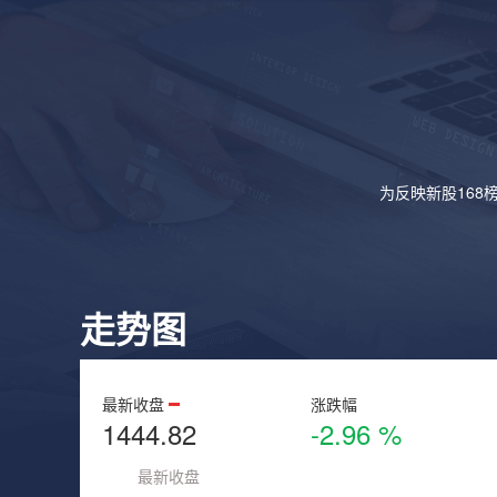
为反映新股168
走势图
最新收盘
涨跌幅
1444.82
-2.96 %