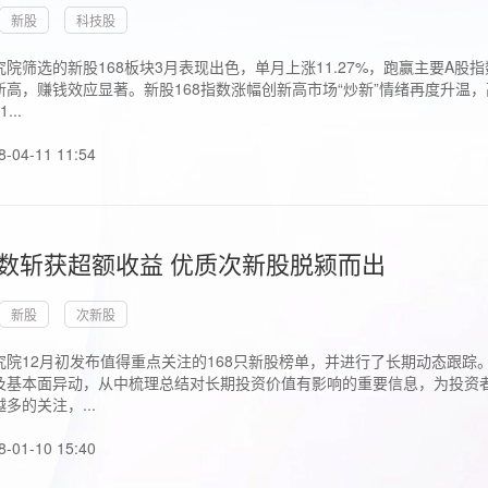
新股
科技股
院筛选的新股168板块3月表现出色，单月上涨11.27%，跑赢主要A
高，赚钱效应显著。新股168指数涨幅创新高市场“炒新”情绪再度升温，
..
8-04-11 11:54
指数斩获超额收益 优质次新股脱颍而出
新股
次新股
究院12月初发布值得重点关注的168只新股榜单，并进行了长期动态跟踪
及基本面异动，从中梳理总结对长期投资价值有影响的重要信息，为投资者
多的关注，...
8-01-10 15:40