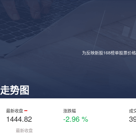
为反映新股168榜单股票价
走势图
最新收盘
涨跌幅
成
1444.82
-2.96 %
3