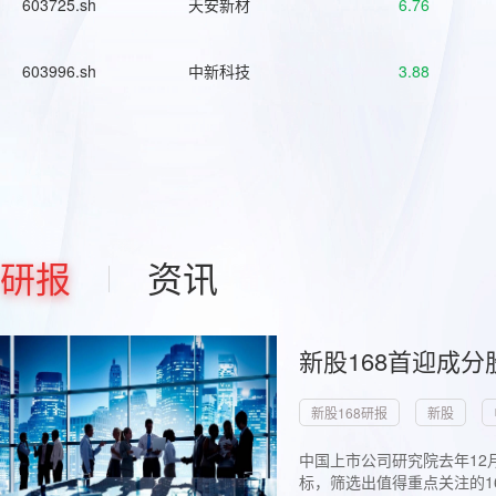
603725.sh
天安新材
6.76
603996.sh
中新科技
3.88
研报
资讯
新股168首迎成分
新股168研报
新股
中国上市公司研究院去年12
标，筛选出值得重点关注的1