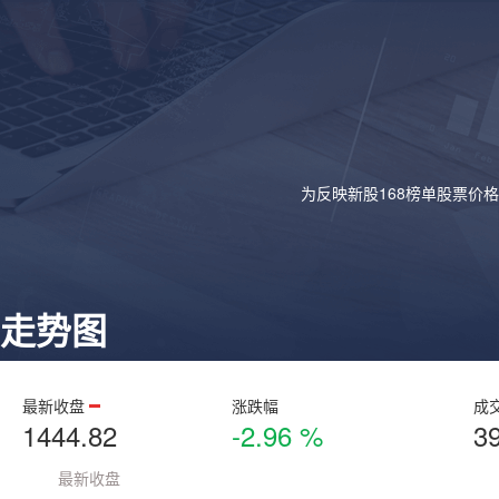
为反映新股168榜单股票价
走势图
最新收盘
涨跌幅
成
1444.82
-2.96 %
3