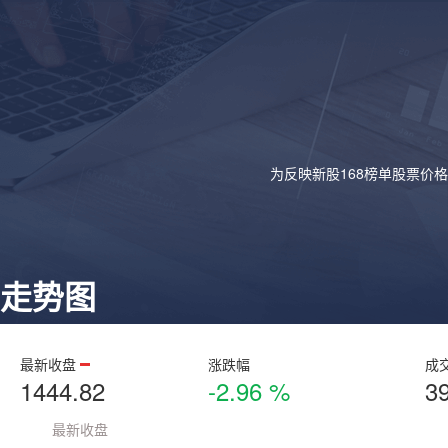
为反映新股168榜单股票价
走势图
最新收盘
涨跌幅
成
1444.82
-2.96 %
3