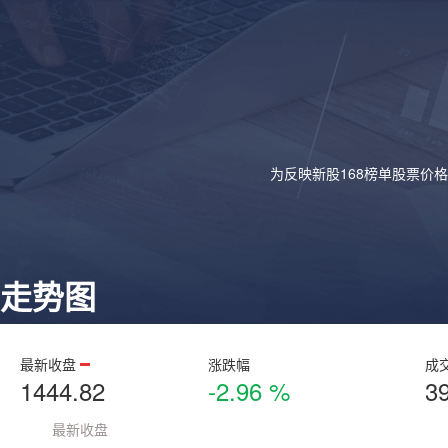
为反映新股168榜单股票价
走势图
最新收盘
涨跌幅
成
1444.82
-2.96 %
3