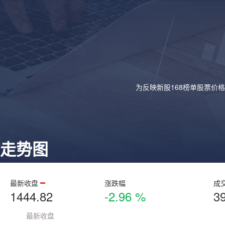
为反映新股168榜单股票价
走势图
最新收盘
涨跌幅
成
1444.82
-2.96 %
3